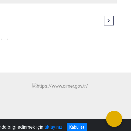
nda bilgi edinmek için
tıklayınız
Kabul et