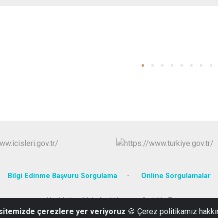
Bilgi Edinme Başvuru Sorgulama
Online Sorgulamalar
Yenidoğan Mahallesi Hastane Cad. No:7
 sitemizde çerezlere yer veriyoruz
🍪 Çerez politikamız hakkı
0(386) 412 22 52