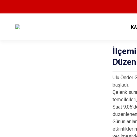
KA
İlçem
Düzenl
Ulu Önder G
başladı.
Çelenk sunm
temsilcileri
Saat 9:05'd
düzenlenen
Günün anlam
etkinlikler
verilmesiyl