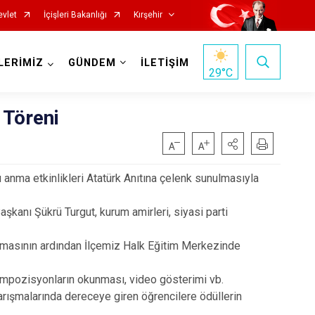
evlet
İçişleri Bakanlığı
Kırşehir
LERİMİZ
GÜNDEM
İLETİŞİM
29
°C
 Töreni
 anma etkinlikleri Atatürk Anıtına çelenk sunulmasıyla
anı Şükrü Turgut, kurum amirleri, siyasi parti
kunmasının ardından İlçemiz Halk Eğitim Merkezinde
kompozisyonların okunması, video gösterimi vb.
yarışmalarında dereceye giren öğrencilere ödüllerin