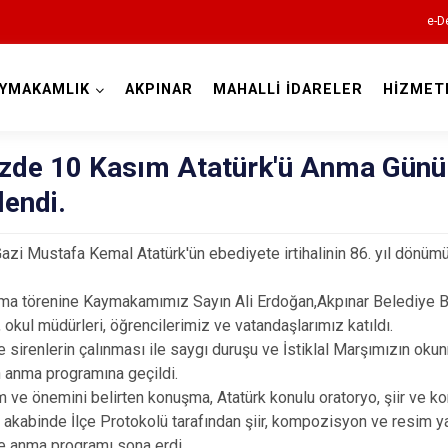
e-D
YMAKAMLIK
AKPINAR
MAHALLİ İDARELER
HİZMET
Kırşehir
izde 10 Kasım Atatürk'ü Anma Günü
endi.
azi Mustafa Kemal Atatürk'ün ebediyete irtihalinin 86. yıl dönümü
a törenine Kaymakamımız Sayın Ali Erdoğan,Akpınar Belediye Başk
, okul müdürleri, öğrencilerimiz ve vatandaşlarımız katıldı.
Akçakent
e sirenlerin çalınması ile saygı duruşu ve İstiklal Marşımızın o
Akpınar
 anma programına geçildi.
 ve önemini belirten konuşma, Atatürk konulu oratoryo, şiir ve 
Boztepe
in akabinde İlçe Protokolü tarafından şiir, kompozisyon ve resim 
Çiçekdağı
e anma programı sona erdi.