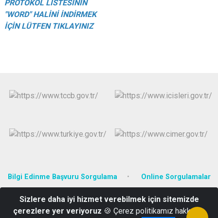
PROTOKOL LİSTESİNİN
"WORD" HALİNİ İNDİRMEK
İÇİN LÜTFEN TIKLAYINIZ
Bilgi Edinme Başvuru Sorgulama
Online Sorgulamalar
Sizlere daha iyi hizmet verebilmek için sitemizde
Yenidoğan Mahallesi Hastane Cad. No:7
çerezlere yer veriyoruz
🍪 Çerez politikamız hakkında
0(386) 412 22 52