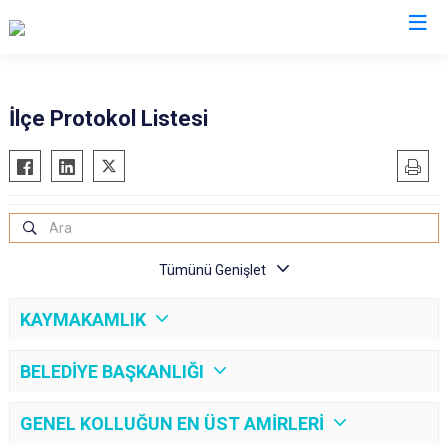
Kırşehir
İlçe Protokol Listesi
Akçakent
Akpınar
Boztepe
Çiçekdağı
Kaman
Mucur
KAYMAKAMLIK
BELEDİYE BAŞKANLIĞI
GENEL KOLLUĞUN EN ÜST AMİRLERİ