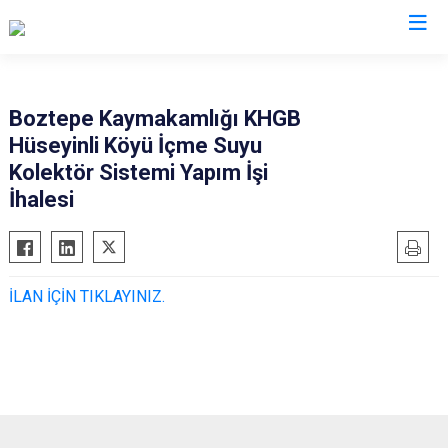
Kırşehir
Boztepe Kaymakamlığı KHGB
Hüseyinli Köyü İçme Suyu
Akçakent
Kolektör Sistemi Yapım İşi
Akpınar
İhalesi
Boztepe
Çiçekdağı
Kaman
İLAN İÇİN TIKLAYINIZ.
Mucur