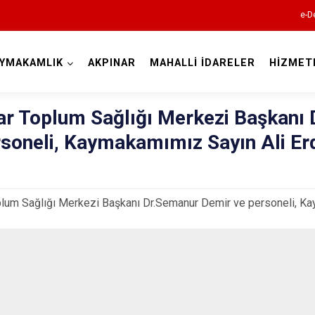
e-D
YMAKAMLIK
AKPINAR
MAHALLİ İDARELER
HİZMET
Kırşehir
ar Toplum Sağlığı Merkezi Başkanı
soneli, Kaymakamımız Sayın Ali Erd
lum Sağlığı Merkezi Başkanı Dr.Semanur Demir ve personeli, Kay
Akçakent
Akpınar
Boztepe
Çiçekdağı