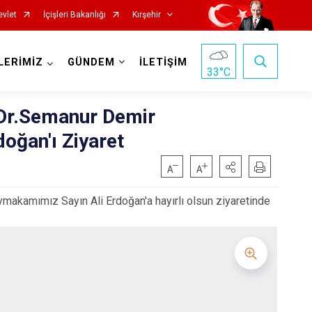
evlet
İçişleri Bakanlığı
Kırşehir
LERİMİZ
GÜNDEM
İLETİŞİM
33
°C
 Dr.Semanur Demir
oğan'ı Ziyaret
makamımız Sayın Ali Erdoğan'a hayırlı olsun ziyaretinde